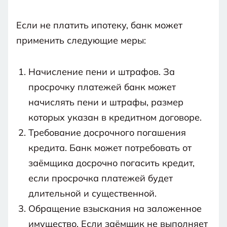
вас
подробнее
я
процедуры.
соглашаюсь
недобросовестным
на
обработку
Если не платить ипотеку, банк может
Связан
в
персональных
данных
и
ходе
применить следующие меры:
с
правилами
процедуры.
пользования
веб-
сайтом
Начисление пени и штрафов. За
просрочку платежей банк может
начислять пени и штрафы, размер
которых указан в кредитном договоре.
Требование досрочного погашения
кредита. Банк может потребовать от
заёмщика досрочно погасить кредит,
если просрочка платежей будет
длительной и существенной.
Обращение взыскания на заложенное
имущество. Если заёмщик не выполняет