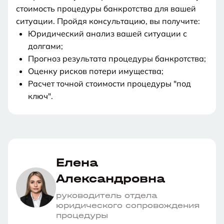
стоимость процедуры банкротства для вашей
ситуации. Пройдя консультацию, вы получите:
Юридический анализ вашей ситуации с
долгами;
Прогноз результата процедуры банкротства;
Оценку рисков потери имущества;
Расчет точной стоимости процедуры "под
ключ".
Увы,
Увы,
Увы,
к
к
к
Общая
Вы
Ваш
Сообщить
сожалению
сожалению
сожалению
Елена
Сумма
Российское
ст.
Ваши
Однако,
Однако,
Однако,
сумма
зарегистрированы
долг
результат
долга
гражданство
159
ответы
вы
вы
вы
Александровна
ваших
на
связан
Суммы
Возможность
Наличие
Наши
УК
можете
можете
можете
долгов
территории
с
вашего
обратиться
непогашенной
руководитель отдела
Законом
Возможность
специалисты
Сумма
РФ
больше
РФ
ст.
долга
с
судимости
юридического сопровождения
127-
обратиться
свяжутся
попробовать
изучить
изучить
долга:
процедуры
300
?
159
недостаточно
заявлением
по
ФЗ
с
с
подать
вопрос
вопрос