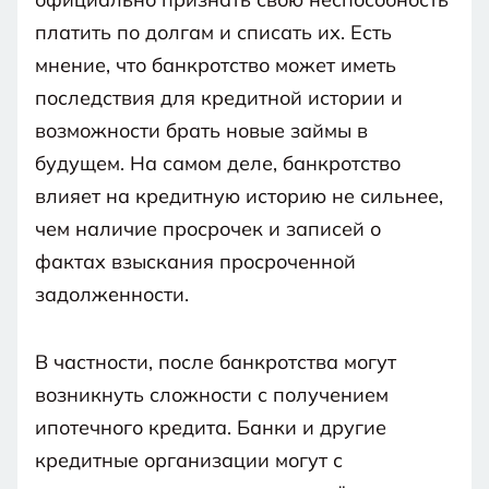
процедуры.
РФ.
не
Не
обратиться
граждан
подробнее
того,
хотите
вас
платить по долгам и списать их. Есть
примет
База
База
к
РФ.
в
привлекались
что
знаний
знаний
списать
к
ваше
мнение, что банкротство может иметь
Да,
процедуре
нашей
суд
Номер
по
уголовной
заявление
гражданин
последствия для кредитной истории и
телефона
банкротства.
статье.
не
РФ
статье
ст.159
или
возможности брать новые займы в
Да,
примет
“о
признает
больше
УК
Не
ваше
будущем. На самом деле, банкротство
мошенничестве”
Отправить
вас
гражданин
Начать
РФ
РФ
заявление
сначала
влияет на кредитную историю не сильнее,
недобросовестным
Нет,
или
Нажимая
в
меньше
чем наличие просрочек и записей о
Не
признает
на
ходе
связан
Узнать
кнопку,
фактах взыскания просроченной
вас
подробнее
я
процедуры.
соглашаюсь
задолженности.
недобросовестным
на
Связан
в
обработку
персональных
ходе
В частности, после банкротства могут
данных
процедуры.
и
возникнуть сложности с получением
с
правилами
ипотечного кредита. Банки и другие
пользования
веб-
кредитные организации могут с
сайтом